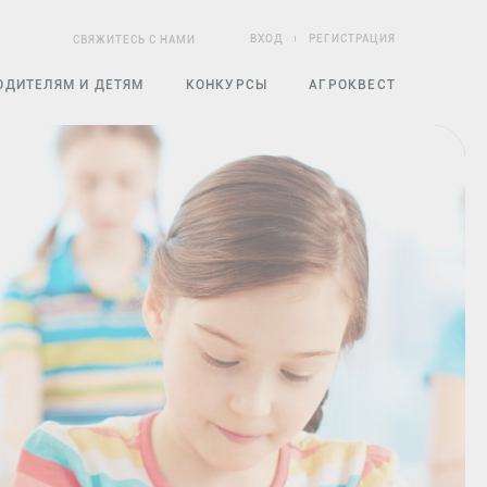
ВХОД
РЕГИСТРАЦИЯ
СВЯЖИТЕСЬ С НАМИ
ОДИТЕЛЯМ И ДЕТЯМ
КОНКУРСЫ
АГРОКВЕСТ
ЧЕСКИЕ КОМПЛЕКТЫ
ЧЕБНО-МЕТОДИЧЕСКИЕ КОМПЛЕКТЫ
ВОСПИТЫВАЕМ ЗДОРОВЫХ И
СЧАСТЛИВЫХ
ГОТОВЬ ПО-ВОЛОГОДСКИ
А
КОНКУРС МЕТОДИК
КУЛИНАРНЫЙ МАРАФОН
СЕМЕЙНАЯ ФОТОГРАФИЯ
ЭКСКУРСИЯ В МАГАЗИН