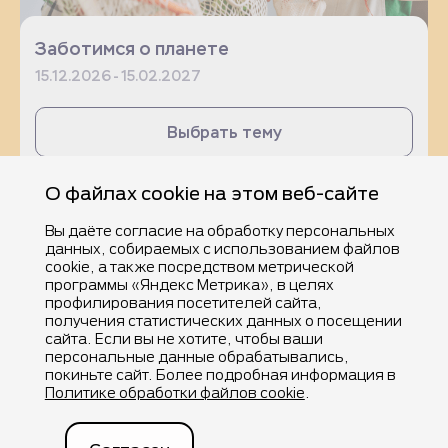
Заботимся о планете
15.12.2026 - 15.02.2027
Выбрать тему
О файлах cookie на этом веб-сайте
Вы даёте согласие на обработку персональных
данных, собираемых с использованием файлов
cookie, а также посредством метрической
программы «Яндекс Метрика», в целях
профилирования посетителей сайта,
получения статистических данных о посещении
©Компания Nestlé, все права защищены, 2025.
сайта. Если вы не хотите, чтобы ваши
®Владелец товарных знаков: Société des Produits Nestlé S.A. (Швейцария).
персональные данные обрабатывались,
покиньте сайт. Более подробная информация в
Карта сайта
Политика по обработке персональных данных
Политике обработки файлов cookie
.
Контакты
Правила пользования сайтом
Реестр контрагентов