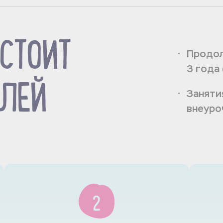
СТОИТ
Продол
3 года
УЛЕЙ
Заняти
внеуро