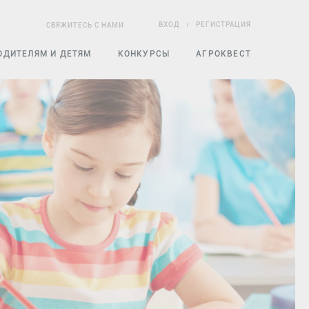
ВХОД
РЕГИСТРАЦИЯ
СВЯЖИТЕСЬ С НАМИ
ОДИТЕЛЯМ И ДЕТЯМ
КОНКУРСЫ
АГРОКВЕСТ
ЧЕСКИЕ КОМПЛЕКТЫ
ЧЕБНО-МЕТОДИЧЕСКИЕ КОМПЛЕКТЫ
ВОСПИТЫВАЕМ ЗДОРОВЫХ И
СЧАСТЛИВЫХ
ГОТОВЬ ПО-ВОЛОГОДСКИ
А
КОНКУРС МЕТОДИК
КУЛИНАРНЫЙ МАРАФОН
СЕМЕЙНАЯ ФОТОГРАФИЯ
ЭКСКУРСИЯ В МАГАЗИН