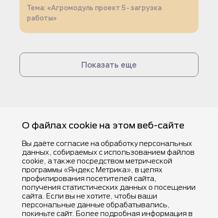
Тема: «Агромодуль проект 5 - загрузка
работы»
Показать еще
О файлах cookie на этом веб-сайте
Вы даёте согласие на обработку персональных
данных, собираемых с использованием файлов
cookie, а также посредством метрической
программы «Яндекс Метрика», в целях
профилирования посетителей сайта,
получения статистических данных о посещении
©Компания Nestlé, все права защищены, 2025.
сайта. Если вы не хотите, чтобы ваши
®Владелец товарных знаков: Société des Produits Nestlé S.A. (Швейцария).
персональные данные обрабатывались,
покиньте сайт. Более подробная информация в